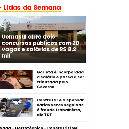
+ Lidas da Semana
Uemasul abre dois
concursos públicos com 20
vagas e salários de R$ 8,2
mil
Gorjeta é incorporada
a salário e passa a ser
tributada pelo
Governo
Contratar e dispensar
várias vezes seguidas
é fraude trabalhista,
diz TST
 vaga - Eletrotécnico -­ Imperatriz/MA