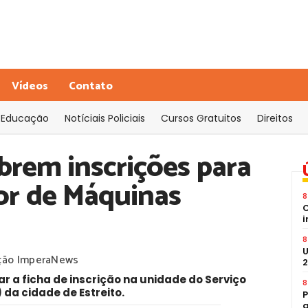
Vídeos
Contato
Educação
Notíciais Policiais
Cursos Gratuitos
Direitos
brem inscrições para
or de Máquinas
8
C
i
8
U
ção ImperaNews
2
r a ficha de inscrição na unidade do Serviço
8
da cidade de Estreito.
P
a