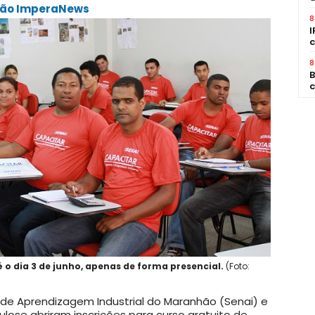
ação ImperaNews
8
I
c
8
B
c
 o dia 3 de junho, apenas de forma presencial.
(Foto:
 de Aprendizagem Industrial do Maranhão (Senai) e
lose abriram inscrições para curso gratuito de