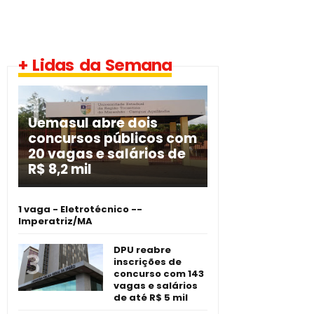
+ Lidas da Semana
Uemasul abre dois
concursos públicos com
20 vagas e salários de
R$ 8,2 mil
1 vaga - Eletrotécnico -­
Imperatriz/MA
DPU reabre
inscrições de
concurso com 143
vagas e salários
de até R$ 5 mil