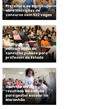
Prefeitura de Buriticupu
abre inscrições de
concurso com 522 vagas
Divulgada a
concorrência do
concurso público para
professor do Estado
Governo divulga
resultado da eleição
para gestor escolar no
Maranhão