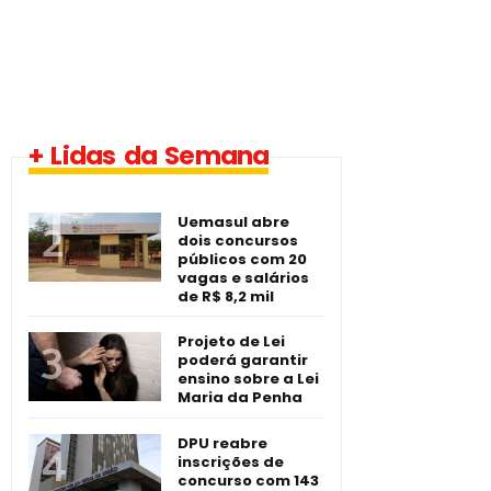
1 vaga - Eletrotécnico
+ Lidas da Semana
-­ Imperatriz/MA
Uemasul abre
dois concursos
públicos com 20
vagas e salários
de R$ 8,2 mil
Projeto de Lei
poderá garantir
ensino sobre a Lei
Maria da Penha
DPU reabre
inscrições de
concurso com 143