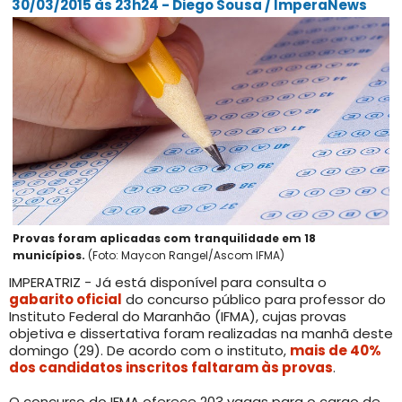
30/03/2015 às 23h24 - Diego Sousa / ImperaNews
Provas foram aplicadas com tranquilidade em 18
municípios.
(Foto: Maycon Rangel/Ascom IFMA)
IMPERATRIZ - Já está disponível para consulta o
gabarito oficial
do concurso público para professor do
Instituto Federal do Maranhão (IFMA), cujas provas
objetiva e dissertativa foram realizadas na manhã deste
domingo (29). De acordo com o instituto,
mais de 40%
dos candidatos inscritos faltaram às provas
.
O concurso do IFMA oferece 203 vagas para o cargo de