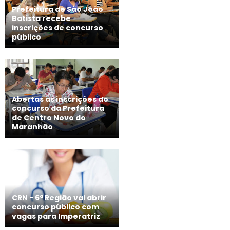
Prefeitura de São João
Batista recebe
inscrições de concurso
público
Abertas as inscrições do
concurso da Prefeitura
de Centro Novo do
Maranhão
CRN - 6ª Região vai abrir
concurso público com
vagas para Imperatriz