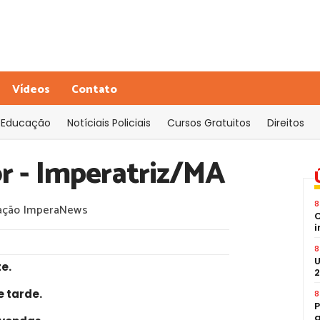
Vídeos
Contato
Educação
Notíciais Policiais
Cursos Gratuitos
Direitos
r - Imperatriz/MA
8
ação ImperaNews
C
i
8
U
te
.
2
e tarde
.
8
P
a