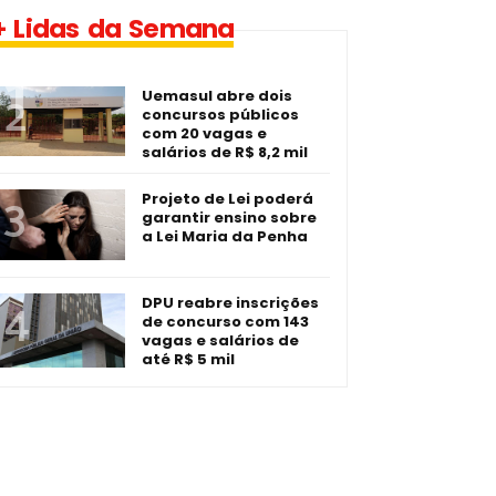
1 vaga - Eletrotécnico -­
+ Lidas da Semana
Imperatriz/MA
Uemasul abre dois
concursos públicos
com 20 vagas e
salários de R$ 8,2 mil
Projeto de Lei poderá
garantir ensino sobre
a Lei Maria da Penha
DPU reabre inscrições
de concurso com 143
vagas e salários de
até R$ 5 mil