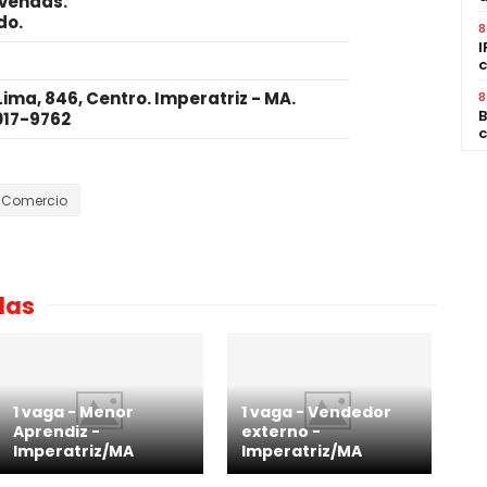
 vendas
.
do.
8
I
c
ma, 846, Centro. Imperatriz - MA.
8
B
017-9762
c
-Comercio
das
1 vaga - Menor
1 vaga - Vendedor
Aprendiz -
externo -
Imperatriz/MA
Imperatriz/MA