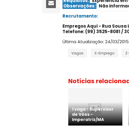
Requisitos:
Experiência em
Observações:
Não informa
Recrutamento:
Empregos Aqui - Rua Sousa Li
Telefone: (99) 3525-8081 / 3
Última Atualização: 24/03/2015
Vagas
X-Emprego
Z
Notícias relaciona
1 vaga - Supervisor
de Vôos -
Imperatriz/MA