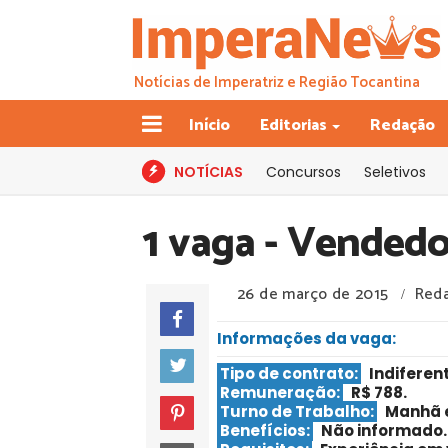
Notícias de Imperatriz e Região Tocantina
Início
Editorias
Redação
NOTÍCIAS
Concursos
Seletivos
1 vaga - Vendedo
26 de março de 2015
Red
/
Informações da vaga:
Tipo de contrato:
Indiferen
Remuneração:
R$ 788.
Turno de Trabalho:
Manhã 
Benefícios:
Não informado.