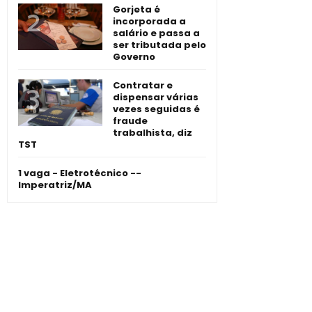
Gorjeta é
incorporada a
salário e passa a
ser tributada pelo
Governo
Contratar e
dispensar várias
vezes seguidas é
fraude
trabalhista, diz
TST
1 vaga - Eletrotécnico -­
Imperatriz/MA