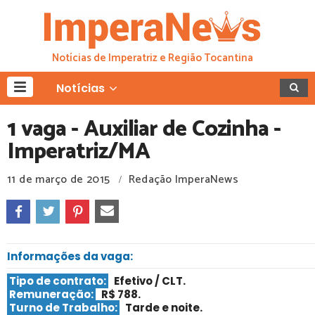
Notícias de Imperatriz e Região Tocantina
Notícias
1 vaga - Auxiliar de Cozinha -
Imperatriz/MA
11 de março de 2015
Redação ImperaNews
/
Informações da vaga:
Tipo de contrato:
Efetivo / CLT
.
Remuneração:
R$ 788.
Turno de Trabalho:
Tarde e noite
.