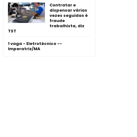
Contratar e
dispensar várias
vezes seguidas é
fraude
trabalhista, diz
TST
1 vaga - Eletrotécnico -­
Imperatriz/MA