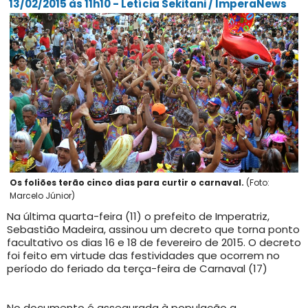
13/02/2015 às 11h10 - Letícia Sekitani / ImperaNews
Os foliões terão cinco dias para curtir o carnaval.
(Foto:
Marcelo Júnior)
Na última quarta-feira (11) o prefeito de Imperatriz,
Sebastião Madeira, assinou um decreto que torna ponto
facultativo os dias 16 e 18 de fevereiro de 2015. O decreto
foi feito em virtude das festividades que ocorrem no
período do feriado da terça-feira de Carnaval (17)
No documento é assegurada à população a