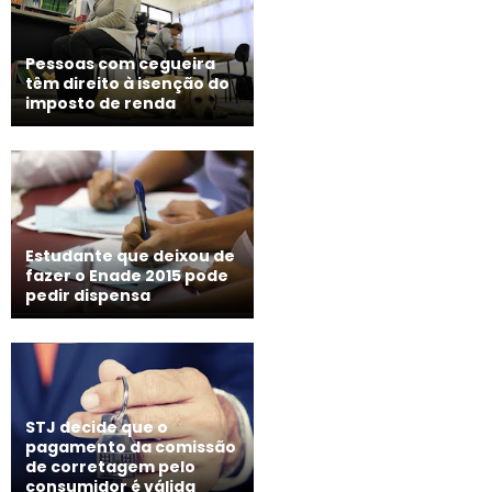
Pessoas com cegueira
têm direito à isenção do
imposto de renda
Estudante que deixou de
fazer o Enade 2015 pode
pedir dispensa
STJ decide que o
pagamento da comissão
de corretagem pelo
consumidor é válida