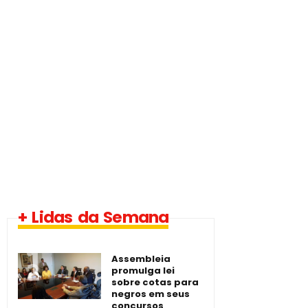
1 vaga - Eletrotécnico
+ Lidas da Semana
-­ Imperatriz/MA
Assembleia
promulga lei
sobre cotas para
negros em seus
concursos