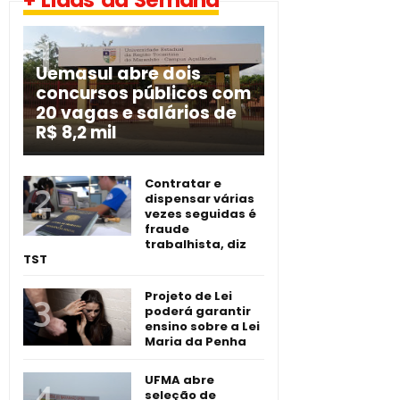
Uemasul abre dois
concursos públicos com
20 vagas e salários de
R$ 8,2 mil
Contratar e
dispensar várias
vezes seguidas é
fraude
trabalhista, diz
TST
Projeto de Lei
poderá garantir
ensino sobre a Lei
Maria da Penha
UFMA abre
seleção de