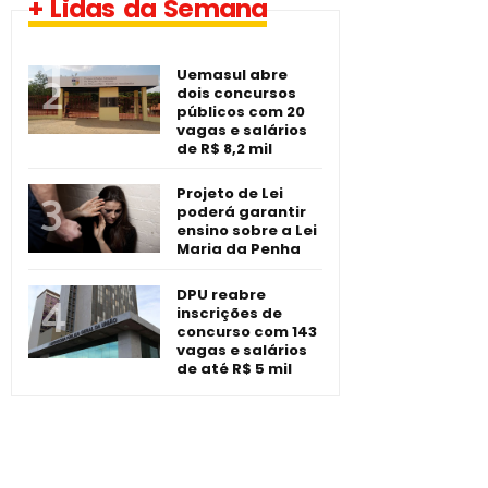
+ Lidas da Semana
-­ Imperatriz/MA
Uemasul abre
dois concursos
públicos com 20
vagas e salários
de R$ 8,2 mil
Projeto de Lei
poderá garantir
ensino sobre a Lei
Maria da Penha
DPU reabre
inscrições de
concurso com 143
vagas e salários
de até R$ 5 mil