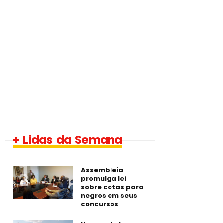
1 vaga - Eletrotécnico
+ Lidas da Semana
-­ Imperatriz/MA
Assembleia
promulga lei
sobre cotas para
negros em seus
concursos