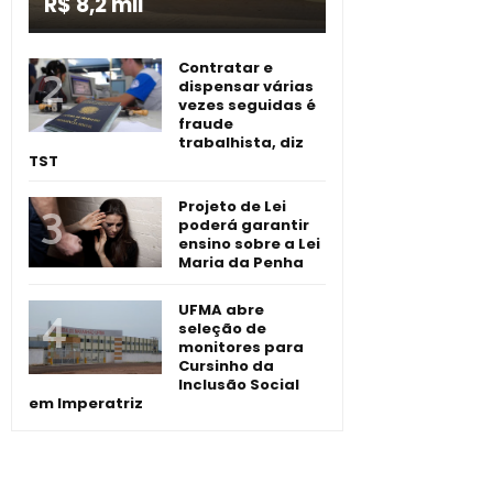
R$ 8,2 mil
Contratar e
dispensar várias
vezes seguidas é
fraude
trabalhista, diz
TST
Projeto de Lei
poderá garantir
ensino sobre a Lei
Maria da Penha
UFMA abre
seleção de
monitores para
Cursinho da
Inclusão Social
em Imperatriz