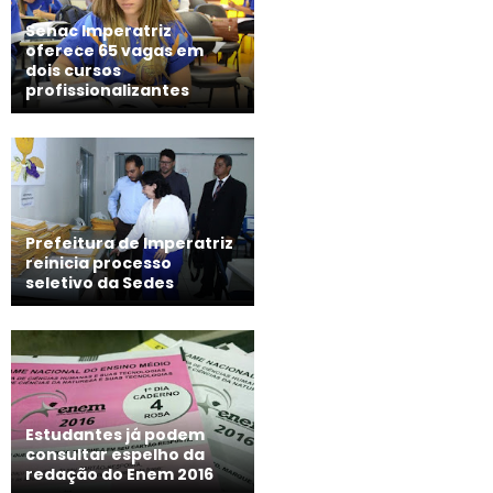
Senac Imperatriz
oferece 65 vagas em
dois cursos
profissionalizantes
Prefeitura de Imperatriz
reinicia processo
seletivo da Sedes
Estudantes já podem
consultar espelho da
redação do Enem 2016