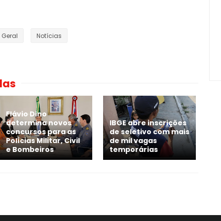
Geral
Notícias
das
Flávio Dino
determina novos
IBGE abre inscrições
concursos para as
de seletivo com mais
Polícias Militar, Civil
de mil vagas
e Bombeiros
temporárias