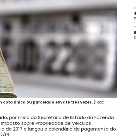
8
I
c
8
B
c
 cota única ou parcelado em até três vezes.
(Foto:
ado, por meio da Secretaria de Estado da Fazenda
o Imposto sobre Propriedade de Veículos
io de 2017 e lançou o calendário de pagamento do
2/16.