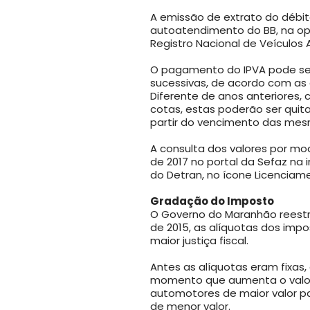
A emissão de extrato do débi
autoatendimento do BB, na op
Registro Nacional de Veículo
O pagamento do IPVA pode ser 
sucessivas, de acordo com as
Diferente de anos anteriores,
cotas, estas poderão ser qui
partir do vencimento das mes
A consulta dos valores por mode
de 2017 no portal da Sefaz na
do Detran, no ícone Licenciam
Gradação do Imposto
O Governo do Maranhão reestru
de 2015, as alíquotas dos imp
maior justiça fiscal.
Antes as alíquotas eram fixas,
momento que aumenta o valor d
automotores de maior valor p
de menor valor.