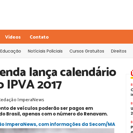
Vídeos
Contato
Educação
Notíciais Policiais
Cursos Gratuitos
Direitos
zenda lança calendário
o IPVA 2017
8
C
i
Redação ImperaNews
8
ento de veículos poderão ser pagos em
U
2
do Brasil, apenas com o número do Renavam.
8
ação ImperaNews, com informações da Secom/MA
P
a