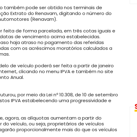
to também pode ser obtida nos terminais de
ção Extrato do Renavam, digitando o número do
s Automotores (Renavam).
feita de forma parcelada, em três cotas iguais e
 datas de vencimento acima estabelecidas.
 caso haja atraso no pagamento das referidas
tadas com os acréscimos moratórios calculados a
mas.
lo de veículo poderá ser feita a partir de janeiro
 internet, clicando no menu IPVA e também no site
ento Anual.
turou, por meio da Lei nº 10.308, de 10 de setembro
ostos IPVA estabelecendo uma progressividade e
 e, agora, as alíquotas aumentam a partir do
o veículo, ou seja, proprietários de veículos
agarão proporcionalmente mais do que os veículos