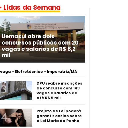
+ Lidas da Semana
Uemasul abre dois
concursos públicos com 20
vagas e salários de R$ 8,2
mil
 vaga - Eletrotécnico -­ Imperatriz/MA
DPU reabre inscrições
de concurso com 143
vagas e salários de
até R$ 5 mil
Projeto de Lei poderá
garantir ensino sobre
a Lei Maria da Penha