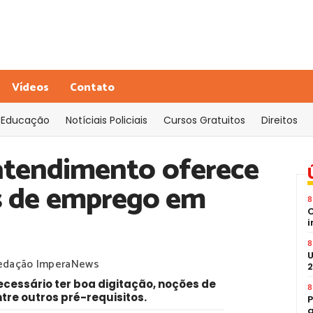
Vídeos
Contato
Educação
Notíciais Policiais
Cursos Gratuitos
Direitos
atendimento oferece
s de emprego em
8
C
i
8
U
edação ImperaNews
2
ecessário ter boa digitação, noções de
8
re outros pré-requisitos.
P
a