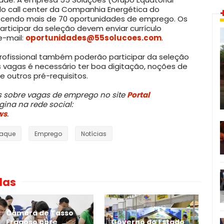
elo call center da Companhia Energética do
ecendo mais de 70 oportunidades de emprego. Os
rticipar da seleção devem enviar currículo
e-mail:
oportunidades@55solucoes.com
.
rofissional também poderão participar da seleção
 vagas é necessário ter boa digitação, noções de
 outros pré-requisitos.
sobre vagas de emprego no site
Portal
ina na rede social:
ws
.
taque
Emprego
Notícias
das
Câmara de Tasso
Fragoso abre
Governo do Estado