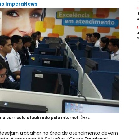
ção ImperaNews
8
I
c
8
B
c
o currículo atualizado pela internet.
(Foto:
e desejam trabalhar na área de atendimento devem
dade. A empresa 55 Soluções (Grupo Equatorial