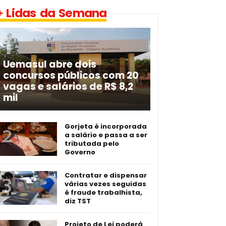
+ Lidas da Semana
Uemasul abre dois
concursos públicos com 20
vagas e salários de R$ 8,2
mil
Gorjeta é incorporada
a salário e passa a ser
tributada pelo
Governo
Contratar e dispensar
várias vezes seguidas
é fraude trabalhista,
diz TST
Projeto de Lei poderá