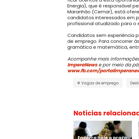
Energia), que é responsável p
Maranhão (Cemar), está ofer
candidatos interessados em pa
profissional atualizado para o 
Candidatos sem experiência p
de emprego. Para concorrer às
gramática e matemática, entre
Acompanhe mais informações 
ImperaNews
e por meio da pág
www.fb.com/portalimperane
# Vagas de emprego
Des
Notícias relaciona
Encerra hoje o prazo