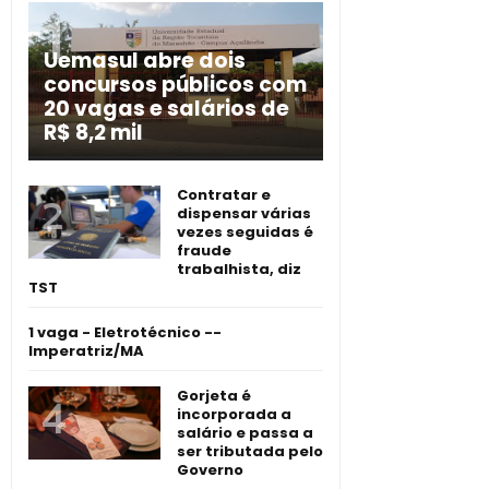
Uemasul abre dois
concursos públicos com
20 vagas e salários de
R$ 8,2 mil
Contratar e
dispensar várias
vezes seguidas é
fraude
trabalhista, diz
TST
1 vaga - Eletrotécnico -­
Imperatriz/MA
Gorjeta é
incorporada a
salário e passa a
ser tributada pelo
Governo