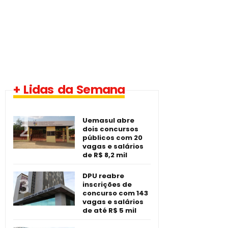
1 vaga - Eletrotécnico
+ Lidas da Semana
-­ Imperatriz/MA
Uemasul abre
dois concursos
públicos com 20
vagas e salários
de R$ 8,2 mil
DPU reabre
inscrições de
concurso com 143
vagas e salários
de até R$ 5 mil