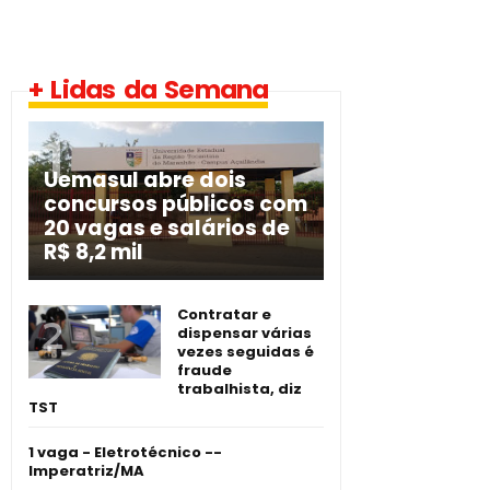
+ Lidas da Semana
Uemasul abre dois
concursos públicos com
20 vagas e salários de
R$ 8,2 mil
Contratar e
dispensar várias
vezes seguidas é
fraude
trabalhista, diz
TST
1 vaga - Eletrotécnico -­
Imperatriz/MA