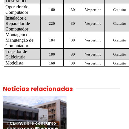
TRABALHO
Operador de
160
30
Vespertino
Gratuito
Computador
Instalador e
Reparador de
220
30
Vespertino
Gratuito
Computador
Montagem e
Manutenção de
184
30
Vespertino
Gratuito
Computador
Traçador de
180
30
Vespertino
Gratuito
Caldeiraria
Modelista
160
30
Vespertino
Gratuito
Notícias relacionadas
TCE-PA abre concurso
público com 95 vagas e