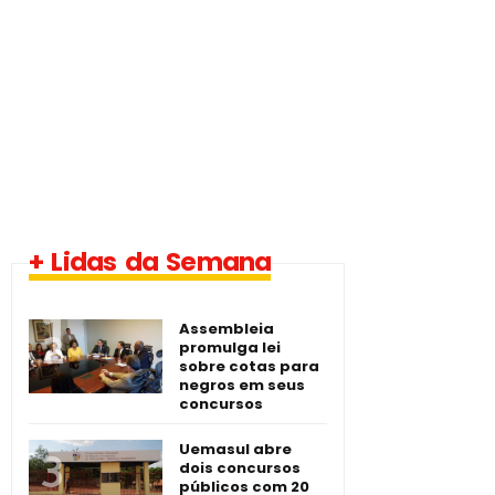
1 vaga - Eletrotécnico
+ Lidas da Semana
-­ Imperatriz/MA
Assembleia
promulga lei
sobre cotas para
negros em seus
concursos
Uemasul abre
dois concursos
públicos com 20