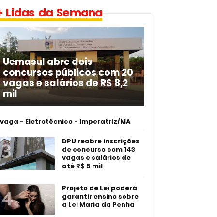
+ Lidas da Semana
Uemasul abre dois
concursos públicos com 20
vagas e salários de R$ 8,2
mil
 vaga - Eletrotécnico -­ Imperatriz/MA
DPU reabre inscrições
de concurso com 143
vagas e salários de
até R$ 5 mil
Projeto de Lei poderá
garantir ensino sobre
a Lei Maria da Penha