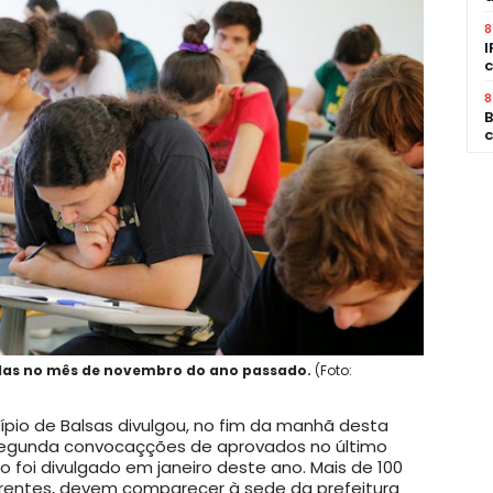
8
I
c
8
B
c
adas no mês de novembro do ano passado.
(Foto:
ípio de Balsas divulgou, no fim da manhã desta
e segunda convocaçções de aprovados no último
do foi divulgado em janeiro deste ano. Mais de 100
erentes, devem comparecer à sede da prefeitura