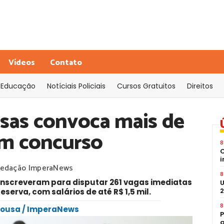
Vídeos
Contato
Educação
Notíciais Policiais
Cursos Gratuitos
Direitos
lsas convoca mais de
em concurso
8
C
i
edação ImperaNews
8
e inscreveram para disputar 261 vagas imediatas
U
2
reserva, com salários de até R$ 1,5 mil.
8
 Sousa / ImperaNews
P
a