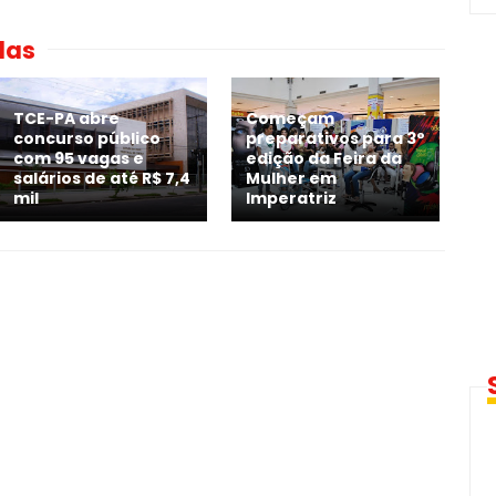
das
TCE-PA abre
Começam
concurso público
preparativos para 3°
com 95 vagas e
edição da Feira da
salários de até R$ 7,4
Mulher em
mil
Imperatriz