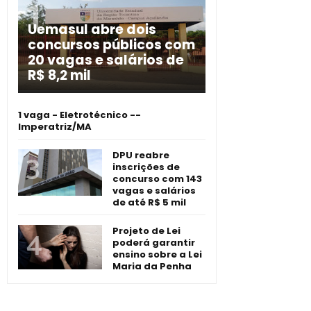
Uemasul abre dois
concursos públicos com
20 vagas e salários de
R$ 8,2 mil
1 vaga - Eletrotécnico -­
Imperatriz/MA
DPU reabre
inscrições de
concurso com 143
vagas e salários
de até R$ 5 mil
Projeto de Lei
poderá garantir
ensino sobre a Lei
Maria da Penha