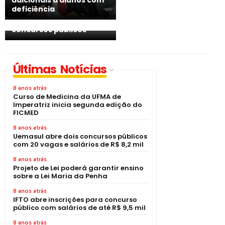
adicionais a alunos com
MPF exige que IFMA
deficiência
adote critérios para
cotas raciais em
concursos públicos
Últimas Notícias
8 anos atrás
Curso de Medicina da UFMA de
Imperatriz inicia segunda edição do
FICMED
8 anos atrás
Uemasul abre dois concursos públicos
com 20 vagas e salários de R$ 8,2 mil
8 anos atrás
Projeto de Lei poderá garantir ensino
sobre a Lei Maria da Penha
8 anos atrás
IFTO abre inscrições para concurso
público com salários de até R$ 9,5 mil
8 anos atrás