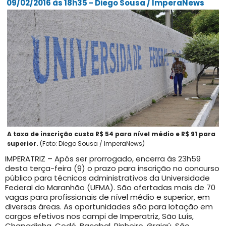
09/02/2016 às 18h35 - Diego Sousa / ImperaNews
A taxa de inscrição custa R$ 54 para nível médio e R$ 91 para
superior.
(Foto: Diego Sousa / ImperaNews)
IMPERATRIZ – Após ser prorrogado, encerra às 23h59
desta terça-feira (9) o prazo para inscrição no concurso
público para técnicos administrativos da Universidade
Federal do Maranhão (UFMA). São ofertadas mais de 70
vagas para profissionais de nível médio e superior, em
diversas áreas. As oportunidades são para lotação em
cargos efetivos nos campi de Imperatriz, São Luís,
Chapadinha, Codó, Bacabal, Pinheiro, Grajaú, São