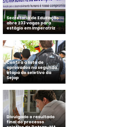
Secretaria de Educação
abre 233 vagas para
estágio em Imperatriz
Confira a lista de
aprovados na segunda
etapa do seletivo da
Sejap
Divulgado o resultado
final do processo
seletivo do Detran-MA