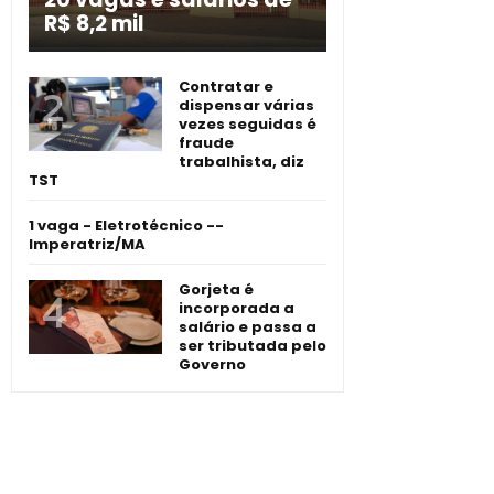
R$ 8,2 mil
Contratar e
dispensar várias
vezes seguidas é
fraude
trabalhista, diz
TST
1 vaga - Eletrotécnico -­
Imperatriz/MA
Gorjeta é
incorporada a
salário e passa a
ser tributada pelo
Governo