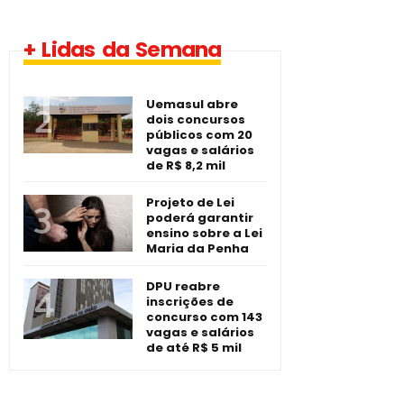
1 vaga - Eletrotécnico
+ Lidas da Semana
-­ Imperatriz/MA
Uemasul abre
dois concursos
públicos com 20
vagas e salários
de R$ 8,2 mil
Projeto de Lei
poderá garantir
ensino sobre a Lei
Maria da Penha
DPU reabre
inscrições de
concurso com 143
vagas e salários
de até R$ 5 mil