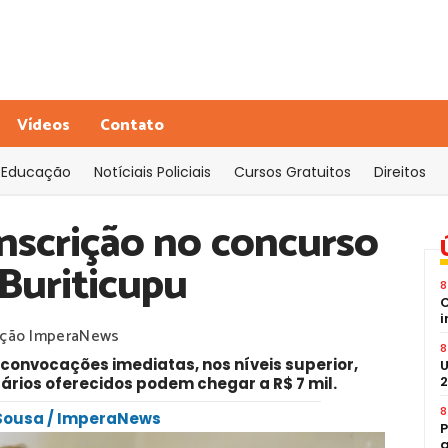
Vídeos
Contato
Educação
Notíciais Policiais
Cursos Gratuitos
Direitos
inscrição no concurso
 Buriticupu
8
C
i
ção ImperaNews
8
convocações imediatas, nos níveis superior,
U
2
lários oferecidos podem chegar a R$ 7 mil.
8
 Sousa / ImperaNews
P
a