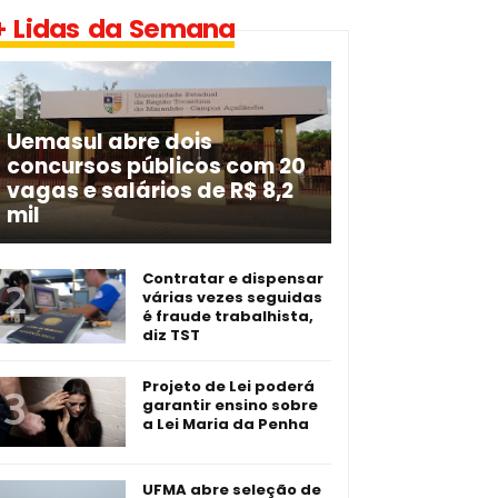
+ Lidas da Semana
Uemasul abre dois
concursos públicos com 20
vagas e salários de R$ 8,2
mil
Contratar e dispensar
várias vezes seguidas
é fraude trabalhista,
diz TST
Projeto de Lei poderá
garantir ensino sobre
a Lei Maria da Penha
UFMA abre seleção de