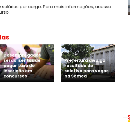
salários por cargo. Para mais informações, acesse
rso.
das
Desempregados
serão isentos de
Prefeitura divulga
pagar taxa de
resultado de
inscrição em
seletivo para vagas
concursos
na Semed