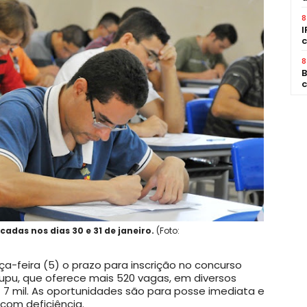
8
I
c
8
B
c
adas nos dias 30 e 31 de janeiro.
(Foto:
ça-feira (5) o prazo para inscrição no concurso
icupu, que oferece mais 520 vagas, em diversos
$ 7 mil. As oportunidades são para posse imediata e
 com deficiência.