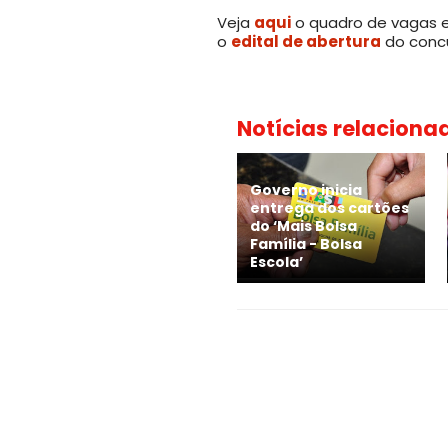
Veja
aqui
o quadro de vagas e 
o
edital de abertura
do concu
Notícias relaciona
Governo inicia
entrega dos cartões
do ‘Mais Bolsa
Família - Bolsa
Escola’