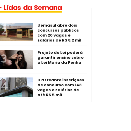
1 vaga - Eletrotécnico -­
+ Lidas da Semana
Imperatriz/MA
Uemasul abre dois
concursos públicos
com 20 vagas e
salários de R$ 8,2 mil
Projeto de Lei poderá
garantir ensino sobre
a Lei Maria da Penha
DPU reabre inscrições
de concurso com 143
vagas e salários de
até R$ 5 mil