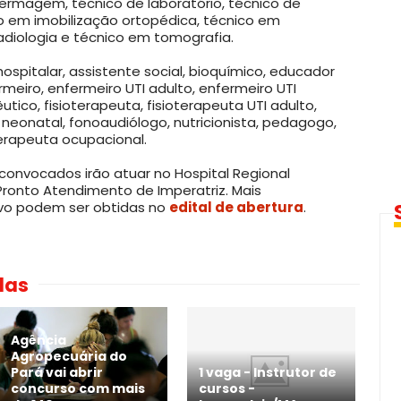
fermagem, técnico de laboratório, técnico de
o em imobilização ortopédica, técnico em
radiologia e técnico em tomografia.
hospitalar, assistente social, bioquímico, educador
ermeiro, enfermeiro UTI adulto, enfermeiro UTI
tico, fisioterapeuta, fisioterapeuta UTI adulto,
e neonatal, fonoaudiólogo, nutricionista, pedagogo,
erapeuta ocupacional.
 convocados irão atuar no Hospital Regional
Pronto Atendimento de Imperatriz. Mais
ivo podem ser obtidas no
edital de abertura
.
das
Agência
Agropecuária do
Pará vai abrir
1 vaga - Instrutor de
concurso com mais
cursos -