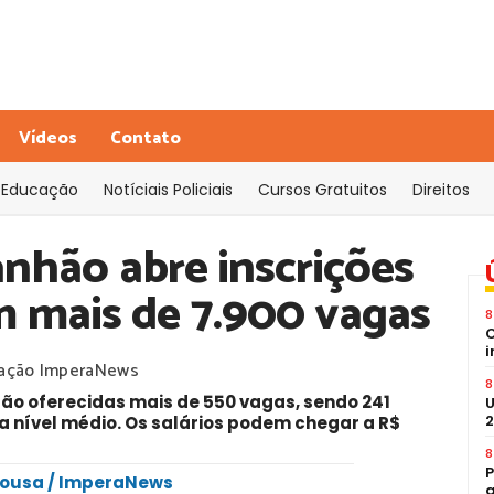
Vídeos
Contato
Educação
Notíciais Policiais
Cursos Gratuitos
Direitos
nhão abre inscrições
m mais de 7.900 vagas
8
C
i
ação ImperaNews
8
são oferecidas mais de 550 vagas, sendo 241
U
2
ra nível médio. Os salários podem chegar a R$
8
P
 Sousa / ImperaNews
a