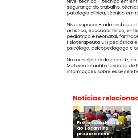
Nível técnico – técnico em en
segurança do trabalho, técnic
patologia clínica, técnico em 
Nível superior – administrador 
artístico, educador físico, enf
pediátrica e neonatal, farmacêu
fisioterapeuta UTI pediátrica 
psicólogo, psicopedagogo e t
No município de Imperatriz, os
Materno Infantil e Unidade de 
informações sobre esse selet
Notícias relaciona
Prefeitura de Axixá
do Tocantins
prepara novo