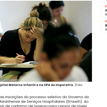
8
I
c
8
B
c
ital Materno Infantil e na UPA de Imperatriz.
(Foto:
 as inscrições do processo seletivo do Governo do
aranhense de Serviços Hospitalares (Emserh). Ao
gas de cadastro de reserva para cargos de níveis