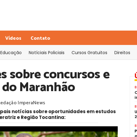
Vídeos
Contato
Educação
Notíciais Policiais
Cursos Gratuitos
Direitos
s sobre concursos e
l do Maranhão
8
C
i
Redação ImperaNews
8
cipais notícias sobre oportunidades em estudos
U
2
ratriz e Região Tocantina:
8
P
a