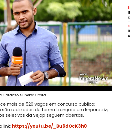
8
I
c
8
B
c
a Cardoso e Lineker Costa
rece mais de 520 vagas em concurso público;
 são realizadas de forma tranquila em Imperatriz;
sos seletivos da Sejap seguem abertas.
 link:
https://youtu.be/_Bu6dOcK3h0