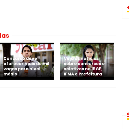
das
Concurso deve
Veja as notícias
oferecer mais de mil
sobre concursos e
vagas para nível
seletivos no IBGE,
médio
IFMA e Prefeitura