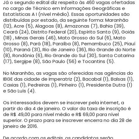
Já o segundo edital diz respeito às 460 vagas ofertadas
no cargo de Técnico em Informações Geográficas e
Estatísticas A I (nível médio). Essas oportunidades são
distribuídas por estado, da seguinte forma: Maranhão
(12), Acre (5), Alagoas (8), Amazonas (7), Bahia (39),
Ceará (24), Distrito Federal (20), Espírito Santo (9), Goiás
(18) , Minas Gerais (46), Mato Grosso do Sul (6), Mato
Grosso (8), Pará (18), Paraíba (8), Pernambuco (25), Piauí
(10), Paraná (31), Rio de Janeiro (36), Rio Grande do Norte
(8), Rondônia (6), Rio Grande do Sul (30), Santa Catarina
(17), Sergipe (8), São Paulo (56) e Tocantins (5).
No Maranhão, as vagas são oferecidas nas agências do
IBGE das cidade de Imperatriz (2), Bacabal (1), Balsas (1),
Caxias (1), Pedreiras (1), Pinheiro (1), Presidente Dutra (1)
e São Luís (4).
Os interessados devem se inscrever pela internet, a
partir do dia 4 de janeiro. O valor da taxa de inscrição é
de R$ 49,00 para nível médio e R$ 69,00 para nível
superior. O prazo para se inscrever encerra no dia 28 de
janeiro de 2016.
De acordo com os editais, os candidatos serão