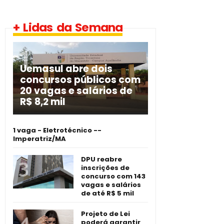
+ Lidas da Semana
Uemasul abre dois
concursos públicos com
20 vagas e salários de
R$ 8,2 mil
1 vaga - Eletrotécnico -­
Imperatriz/MA
DPU reabre
inscrições de
concurso com 143
vagas e salários
de até R$ 5 mil
Projeto de Lei
poderá garantir