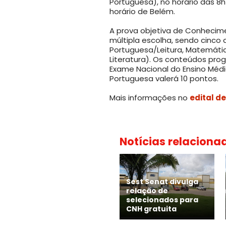
Portuguesa), no horário das 8
horário de Belém.
A prova objetiva de Conhecim
múltipla escolha, sendo cinco
Portuguesa/Leitura, Matemática,
Literatura). Os conteúdos pro
Exame Nacional do Ensino Médi
Portuguesa valerá 10 pontos.
Mais informações no
edital d
Notícias relaciona
Sest Senat divulga
relação de
selecionados para
CNH gratuita