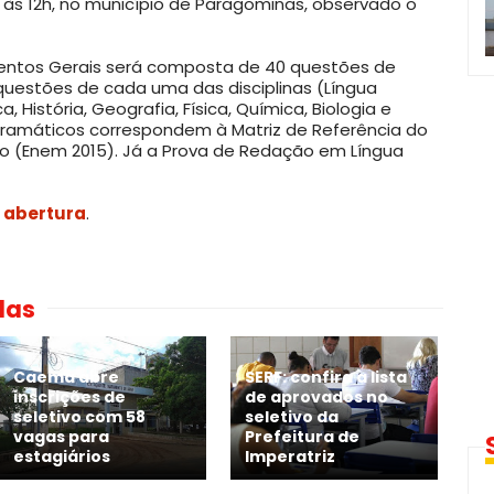
h às 12h, no município de Paragominas, observado o
entos Gerais será composta de 40 questões de
 questões de cada uma das disciplinas (Língua
 História, Geografia, Física, Química, Biologia e
gramáticos correspondem à Matriz de Referência do
o (Enem 2015). Já a Prova de Redação em Língua
e abertura
.
das
Caema abre
SERF: confira a lista
inscrições de
de aprovados no
seletivo com 58
seletivo da
vagas para
Prefeitura de
estagiários
Imperatriz