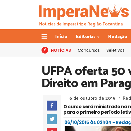
Notícias de Imperatriz e Região Tocantina
Início
Editorias
Redação
NOTÍCIAS
Concursos
Seletivos
UFPA oferta 50 v
Direito em Para
6 de outubro de 2015
Red
/
O curso será ministrado na 
para o primeiro período leti
06/10/2015 às 02h04 - Red