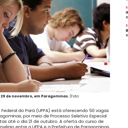
8
I
c
8
B
c
a 29 de novembro, em Paragominas.
(Foto:
 Federal do Pará (UFPA) está oferecendo 50 vagas
ragominas, por meio de Processo Seletivo Especial
tas até o dia 21 de outubro. A oferta do curso de
vênio entre a UFPA e a Prefeitura de Paragominas,