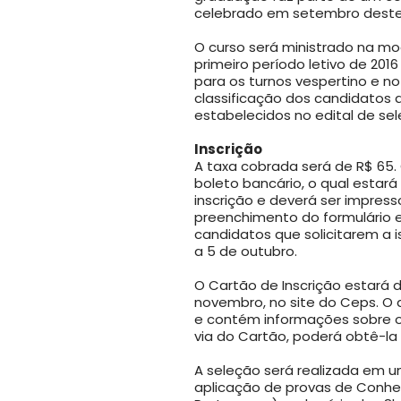
celebrado em setembro dest
O curso será ministrado na mod
primeiro período letivo de 201
para os turnos vespertino e 
classificação dos candidatos a
estabelecidos no edital de sel
Inscrição
A taxa cobrada será de R$ 65
boleto bancário, o qual estar
inscrição e deverá ser impres
preenchimento do formulário el
candidatos que solicitarem a 
a 5 de outubro.
O Cartão de Inscrição estará d
novembro, no site do Ceps. O
e contém informações sobre o 
via do Cartão, poderá obtê-l
A seleção será realizada em u
aplicação de provas de Conhe