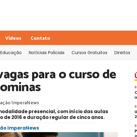
Vídeos
Contato
Educação
Notíciais Policiais
Cursos Gratuitos
Direitos
agas para o curso de
gominas
8
C
i
ação ImperaNews
8
modalidade presencial, com início das aulas
U
2
vo de 2016 e duração regular de cinco anos.
8
ação ImperaNews
P
a