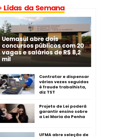
+ Lidas da Semana
Uemasul abre dois
concursos públicos com 20
vagas e salários de R$ 8,2
mil
Contratar e dispensar
várias vezes seguidas
é fraude trabalhista,
diz TST
Projeto de Lei poderá
garantir ensino sobre
a Lei Maria da Penha
UFMA abre seleção de