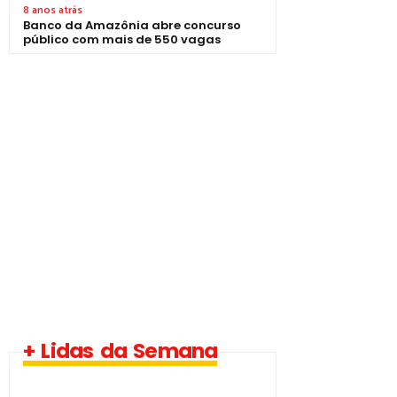
8 anos atrás
Banco da Amazônia abre concurso
público com mais de 550 vagas
1 vaga - Eletrotécnico
+ Lidas da Semana
-­ Imperatriz/MA