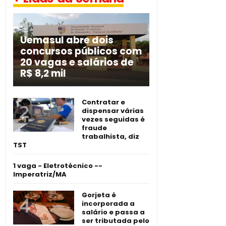
Uemasul abre dois
concursos públicos com
20 vagas e salários de
R$ 8,2 mil
Contratar e
dispensar várias
vezes seguidas é
fraude
trabalhista, diz
TST
1 vaga - Eletrotécnico -­
Imperatriz/MA
Gorjeta é
incorporada a
salário e passa a
ser tributada pelo