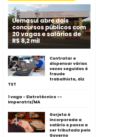
Uemasul abre dois
concursos públicos com
20 vagas e salários de
R$ 8,2 mil
Contratar e
dispensar várias
vezes seguidas é
fraude
trabalhista, diz
TST
1 vaga - Eletrotécnico -­
Imperatriz/MA
Gorjeta é
incorporada a
salário e passa a
ser tributada pelo
Governo