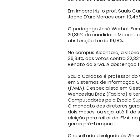
Em Imperatriz, o prof. Saulo C
Joana D’arc Moraes com 10,45%
O pedagogo José Werbet Ferrei
20,89% do candidato Moacir Ju
abstenção foi de 19,18%.
No campus Alcântara, a vitória
36,34% dos votos contra 32,33
Renato da Silva. A abstenção f
Saulo Cardoso é professor do
em Sistemas de Informação G
(FAMA). É especialista em Ges
Wenceslau Braz (Facibra) e 
Computadores pela Escola Supe
O mandato dos diretores gera
dois meses, ou seja, até 11 de
eleição para reitor do IFMA, 
gerais pró-tempore.
O resultado divulgado às 21h 