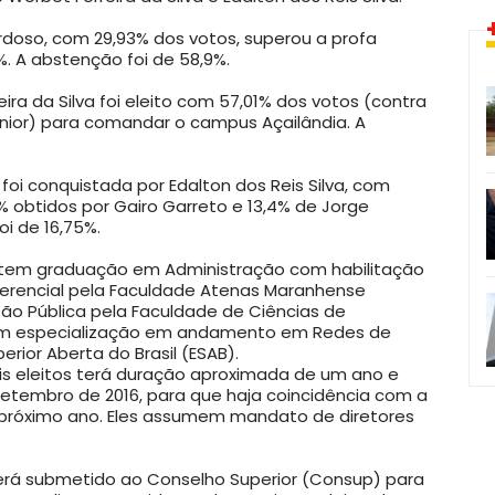
ardoso, com 29,93% dos votos, superou a profa
. A abstenção foi de 58,9%.
ra da Silva foi eleito com 57,01% dos votos (contra
nior) para comandar o campus Açailândia. A
 foi conquistada por Edalton dos Reis Silva, com
% obtidos por Gairo Garreto e 13,4% de Jorge
oi de 16,75%.
 tem graduação em Administração com habilitação
erencial pela Faculdade Atenas Maranhense
tão Pública pela Faculdade de Ciências de
tem especialização em andamento em Redes de
rior Aberta do Brasil (ESAB).
is eleitos terá duração aproximada de um ano e
 setembro de 2016, para que haja coincidência com a
no próximo ano. Eles assumem mandato de diretores
será submetido ao Conselho Superior (Consup) para