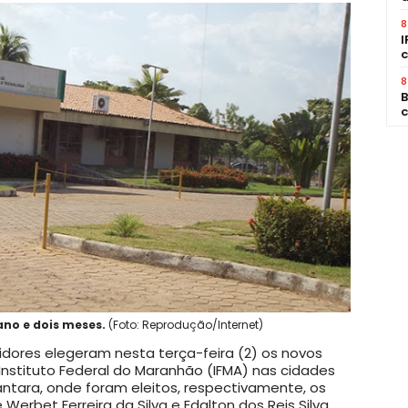
8
I
c
8
B
c
no e dois meses.
(Foto: Reprodução/Internet)
idores elegeram nesta terça-feira (2) os novos
Instituto Federal do Maranhão (IFMA) nas cidades
cântara, onde foram eleitos, respectivamente, os
Werbet Ferreira da Silva e Edalton dos Reis Silva.