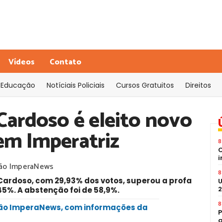
Vídeos
Contato
Educação
Notíciais Policiais
Cursos Gratuitos
Direitos
Cardoso é eleito novo
em Imperatriz
8
C
i
ão ImperaNews
8
 Cardoso, com 29,93% dos votos, superou a profa
U
2
5%. A abstenção foi de 58,9%.
8
ção ImperaNews, com informações da
P
a