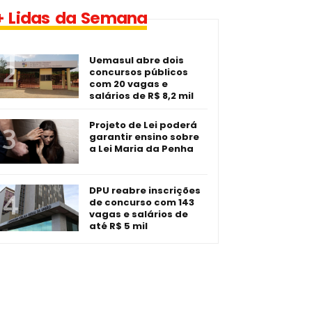
1 vaga - Eletrotécnico -­
+ Lidas da Semana
Imperatriz/MA
Uemasul abre dois
concursos públicos
com 20 vagas e
salários de R$ 8,2 mil
Projeto de Lei poderá
garantir ensino sobre
a Lei Maria da Penha
DPU reabre inscrições
de concurso com 143
vagas e salários de
até R$ 5 mil