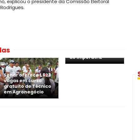
o, explicou o presidente da Comissão Eleitoral
 Rodrigues.
Confira as notas de
corte do 2º dia do
das
Sisu 2017.1 nos cursos
de Imperatriz
Senar oferece 1.627
vagas em curso
gratuito de Técnico
em Agronegócio