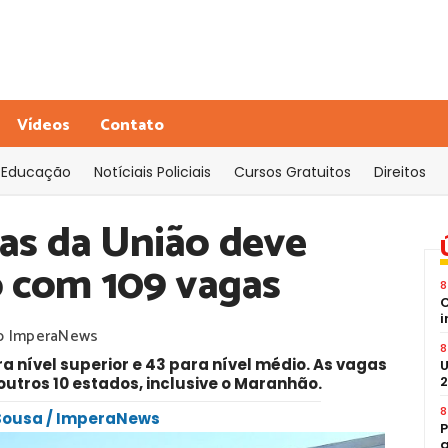
Vídeos
Contato
Educação
Notíciais Policiais
Cursos Gratuitos
Direitos
as da União deve
o com 109 vagas
8
C
i
o ImperaNews
8
ra nível superior e 43 para nível médio. As vagas
U
2
 outros 10 estados, inclusive o Maranhão.
8
 Sousa / ImperaNews
P
a