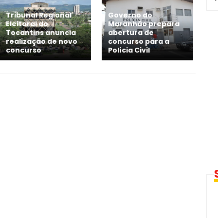
Tribunal Regional
Governo do
Eleitoral do
Maranhão prepara
Tocantins anuncia
abertura de
realização de novo
concurso para a
concurso
Polícia Civil