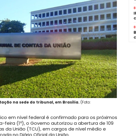
8
I
c
8
B
c
tação na sede do tribunal, em Brasília.
(Foto:
lico em nível federal é confirmado para os próximos
feira (1º), o Governo autorizou a abertura de 109
as da União (TCU), em cargos de nível médio e
cada no Diário Oficial da União.