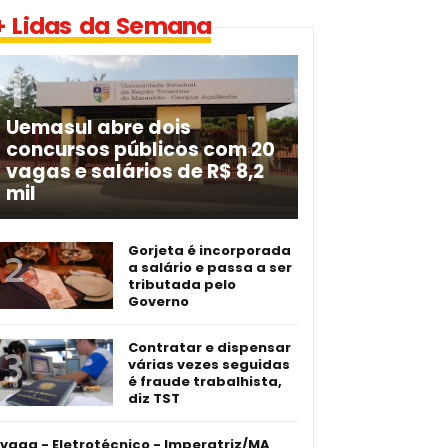
+ Lidas da Semana
Uemasul abre dois
concursos públicos com 20
vagas e salários de R$ 8,2
mil
Gorjeta é incorporada
a salário e passa a ser
tributada pelo
Governo
Contratar e dispensar
várias vezes seguidas
é fraude trabalhista,
diz TST
 vaga - Eletrotécnico -­ Imperatriz/MA