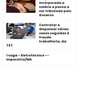
incorporada a
salário e passa a
ser tributada pelo
Governo
Contratar e
dispensar várias
vezes seguidas é
fraude
trabalhista, diz
TST
1 vaga - Eletrotécnico -­
Imperatriz/MA