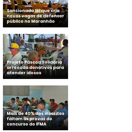
Sancionada lei que cria
novas vagas de defensor
público no Maranhão
Projeto Páscoa Solidária
arrecada donativos para
atender idosos
Mais de 40% dos inscritos
faltam às provas do
concurso do IFMA