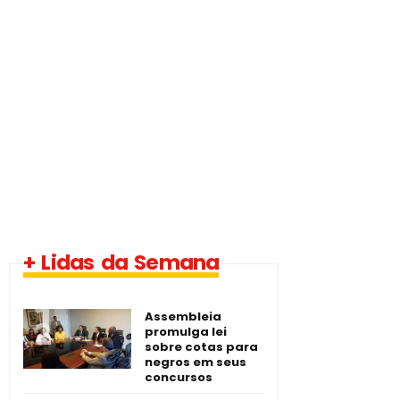
1 vaga - Eletrotécnico
+ Lidas da Semana
-­ Imperatriz/MA
Assembleia
promulga lei
sobre cotas para
negros em seus
concursos