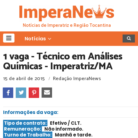
Notícias de Imperatriz e Região Tocantina
Notícias
1 vaga - Técnico em Análises
Químicas -­ Imperatriz/MA
15 de abril de 2015
Redação ImperaNews
/
Informações da vaga:
Tipo de contrato:
Efetivo / CLT
.
Remuneração:
Não informado.
Turno de Trabalho:
Manhã e tarde
.