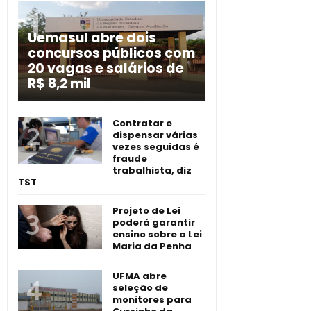
Uemasul abre dois
concursos públicos com
20 vagas e salários de
R$ 8,2 mil
Contratar e
dispensar várias
vezes seguidas é
fraude
trabalhista, diz
TST
Projeto de Lei
poderá garantir
ensino sobre a Lei
Maria da Penha
UFMA abre
seleção de
monitores para