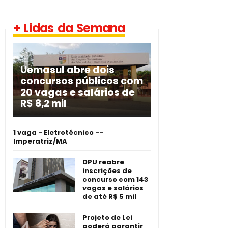
+ Lidas da Semana
Uemasul abre dois
concursos públicos com
20 vagas e salários de
R$ 8,2 mil
1 vaga - Eletrotécnico -­
Imperatriz/MA
DPU reabre
inscrições de
concurso com 143
vagas e salários
de até R$ 5 mil
Projeto de Lei
poderá garantir