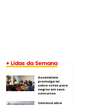
1 vaga - Eletrotécnico
+ Lidas da Semana
-­ Imperatriz/MA
Assembleia
promulga lei
sobre cotas para
negros em seus
concursos
Uemasul abre