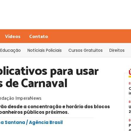
Vídeos
Contato
Educação
Notíciais Policiais
Cursos Gratuitos
Direitos
licativos para usar
s de Carnaval
8
C
i
edação ImperaNews
8
vão desde a concentração e horário dos blocos
U
2
 banheiros públicos próximos.
8
sa Santana / Agência Brasil
P
a