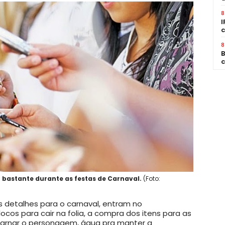
8
I
c
8
B
c
 bastante durante as festas de Carnaval.
(Foto:
s detalhes para o carnaval, entram no
cos para cair na folia, a compra dos itens para as
arnar o personagem, água pra manter a