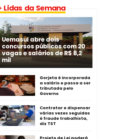
+ Lidas da Semana
Uemasul abre dois
concursos públicos com 20
vagas e salários de R$ 8,2
mil
Gorjeta é incorporada
a salário e passa a ser
tributada pelo
Governo
Contratar e dispensar
várias vezes seguidas
é fraude trabalhista,
diz TST
Projeto de Lei poderá