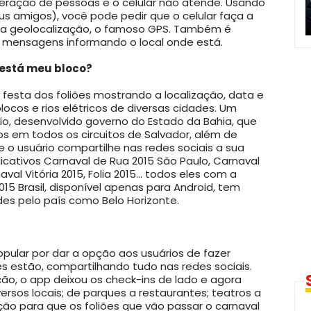
meração de pessoas e o celular não atende. Usando
us amigos), você pode pedir que o celular faça a
via geolocalização, o famoso GPS. Também é
vo, mensagens informando o local onde está.
 está meu bloco?
a festa dos foliões mostrando a localização, data e
ocos e rios elétricos de diversas cidades. Um
o, desenvolvido governo do Estado da Bahia, que
os em todos os circuitos de Salvador, além de
e o usuário compartilhe nas redes sociais a sua
icativos Carnaval de Rua 2015 São Paulo, Carnaval
aval Vitória 2015, Folia 2015... todos eles com a
015 Brasil, disponível apenas para Android, tem
es pelo país como Belo Horizonte.
opular por dar a opção aos usuários de fazer
es estão, compartilhando tudo nas redes sociais.
o, o app deixou os check-ins de lado e agora
rsos locais; de parques a restaurantes; teatros a
ão para que os foliões que vão passar o carnaval