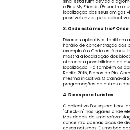
sinal está ruim devido à aglo
o Find My Friends (Encontre me
localização dos seus amigos 
possível enviar, pelo aplicati
3. Onde está meu trio? Onde
Diversos aplicativos facilitam 
horário de concentração dos bl
exemplo é o Onde está meu tri
mostra a localização dos bloc
oferecer a possibilidade de qu
localização. Há também os apl
Recife 2015, Blocos do Rio, Carn
mesma iniciativa. O Carnaval 2
programações de outras cidad
4. Dicas para turistas
O aplicativo Fousquare ficou p
"check-in" nos lugares onde el
Mas depois de uma reformulaçã
concentra apenas dicas de dive
casas noturnas. É uma boa opç