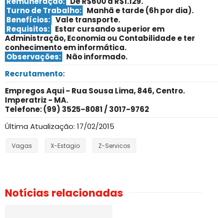
Remuneração:
De R$600 a R$1.129.
Turno de Trabalho:
Manhã e tarde (6h por dia)
.
Benefícios:
Vale transporte.
Requisitos:
Estar cursando superior em
Administração, Economia ou Contabilidade e ter
conhecimento em informática
.
Observações:
Não informado.
Recrutamento:
Empregos Aqui - Rua Sousa Lima, 846, Centro.
Imperatriz - MA.
Telefone: (99) 3525-8081 / 3017-9762
Última Atualização: 17/02/2015
Vagas
X-Estagio
Z-Servicos
Notícias relacionadas