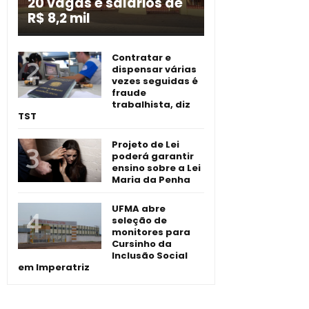
20 vagas e salários de
R$ 8,2 mil
Contratar e
dispensar várias
vezes seguidas é
fraude
trabalhista, diz
TST
Projeto de Lei
poderá garantir
ensino sobre a Lei
Maria da Penha
UFMA abre
seleção de
monitores para
Cursinho da
Inclusão Social
em Imperatriz