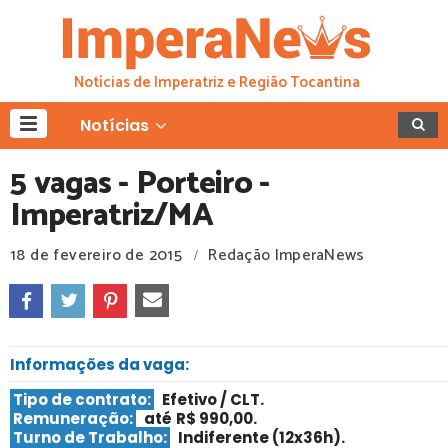
Notícias de Imperatriz e Região Tocantina
Notícias
5 vagas - Porteiro -
Imperatriz/MA
18 de fevereiro de 2015
Redação ImperaNews
/
Informações da vaga:
Tipo de contrato:
Efetivo / CLT
.
Remuneração:
até
R$ 990,00.
Turno de Trabalho:
Indiferente (12x36h)
.