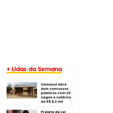
1 vaga - Eletrotécnico
+ Lidas da Semana
-­ Imperatriz/MA
Uemasul abre
dois concursos
públicos com 20
vagas e salários
de R$ 8,2 mil
Projeto de Lei