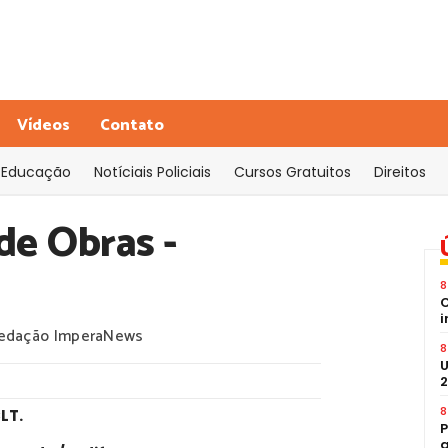
Vídeos
Contato
Educação
Notíciais Policiais
Cursos Gratuitos
Direitos
de Obras -
8
C
i
edação ImperaNews
8
U
2
8
CLT
.
P
a