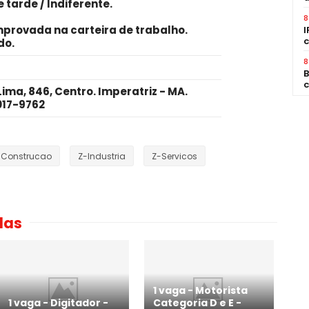
 tarde / Indiferente
.
8
mprovada na carteira de trabalho
.
I
c
do.
8
B
c
ma, 846, Centro. Imperatriz - MA.
017-9762
-Construcao
Z-Industria
Z-Servicos
das
1 vaga - Motorista
1 vaga - Digitador -
Categoria D e E -