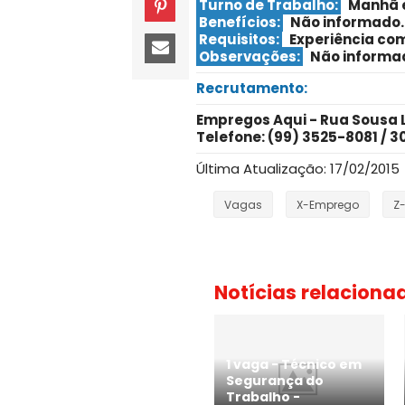
Turno de Trabalho:
Manhã e
Benefícios:
Não informado.
Requisitos:
Experiência co
Observações:
Não informa
Recrutamento:
Empregos Aqui - Rua Sousa Li
Telefone: (99) 3525-8081 / 3
Última Atualização: 17/02/2015
Vagas
X-Emprego
Z
Notícias relaciona
1 vaga - Técnico em
Segurança do
Trabalho -