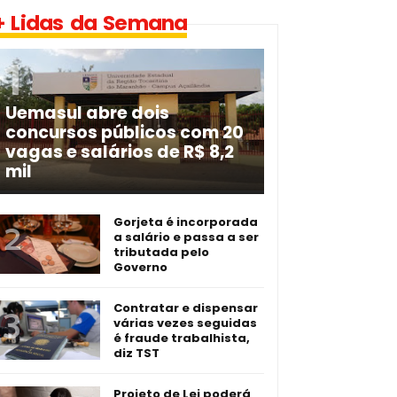
+ Lidas da Semana
Uemasul abre dois
concursos públicos com 20
vagas e salários de R$ 8,2
mil
Gorjeta é incorporada
a salário e passa a ser
tributada pelo
Governo
Contratar e dispensar
várias vezes seguidas
é fraude trabalhista,
diz TST
Projeto de Lei poderá