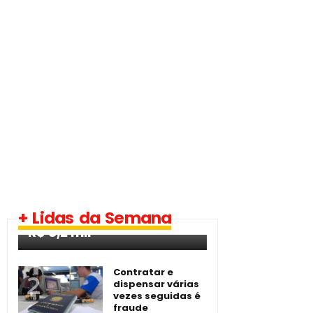
Uemasul abre dois
concursos públicos com
+ Lidas da Semana
20 vagas e salários de
R$ 8,2 mil
Contratar e
dispensar várias
vezes seguidas é
fraude