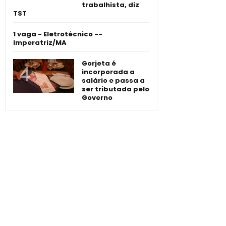
trabalhista, diz
TST
1 vaga - Eletrotécnico -­
Imperatriz/MA
Gorjeta é
incorporada a
salário e passa a
ser tributada pelo
Governo