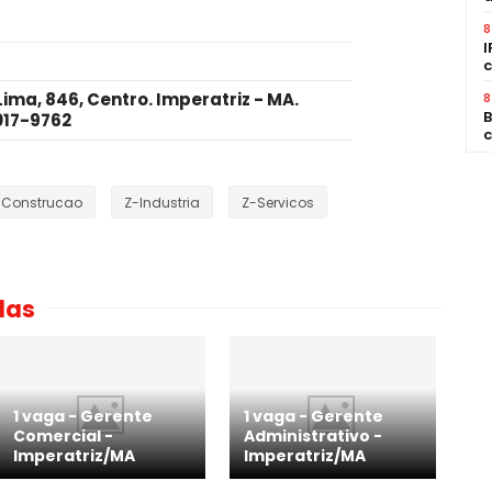
8
I
c
ma, 846, Centro. Imperatriz - MA.
8
B
017-9762
c
-Construcao
Z-Industria
Z-Servicos
das
1 vaga - Gerente
1 vaga - Gerente
Comercial -
Administrativo -
Imperatriz/MA
Imperatriz/MA