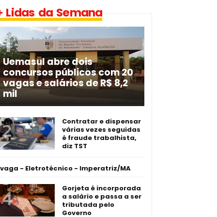
+ Lidas da Semana
Uemasul abre dois
concursos públicos com 20
vagas e salários de R$ 8,2
mil
Contratar e dispensar
várias vezes seguidas
é fraude trabalhista,
diz TST
 vaga - Eletrotécnico -­ Imperatriz/MA
Gorjeta é incorporada
a salário e passa a ser
tributada pelo
Governo