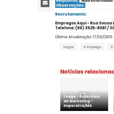
Requisitos:
Não informado
.
Observações:
Recrutamento:
Empregos Aqui - Rua Sousa Li
Telefone: (99) 3525-8081 / 3
Última Atualização: 17/02/2015
Vagas
X-Emprego
Z
Notícias relaciona
1 vaga - Supervisor
de Marketing -
Imperatriz/MA