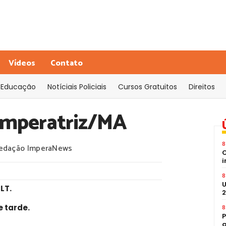
Vídeos
Contato
Educação
Notíciais Policiais
Cursos Gratuitos
Direitos
 Imperatriz/MA
8
edação ImperaNews
C
i
8
U
CLT
.
2
e tarde
.
8
P
a