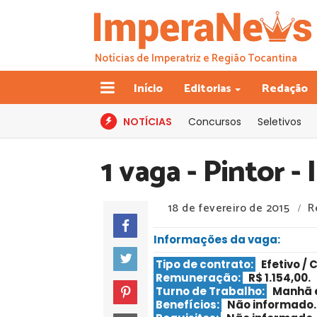
Notícias de Imperatriz e Região Tocantina
Início
Editorias
Redação
NOTÍCIAS
Concursos
Seletivos
1 vaga - Pintor -
18 de fevereiro de 2015
R
/
Informações da vaga:
Tipo de contrato:
Efetivo / 
Remuneração:
R$ 1.154,00.
Turno de Trabalho:
Manhã 
Benefícios:
Não informado.