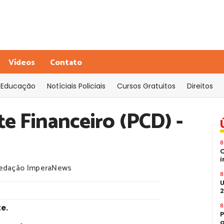
Vídeos
Contato
Educação
Notíciais Policiais
Cursos Gratuitos
Direitos
te Financeiro (PCD) -
8
C
i
edação ImperaNews
8
U
2
8
te
.
P
a