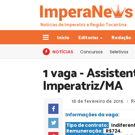
Notícias de Imperatriz e Região Tocantina
Início
Editorias
Redação
NOTÍCIAS
Concursos
Seletivos
1 vaga - Assisten
Imperatriz/MA
18 de fevereiro de 2015
R
/
Informações da vaga:
Tipo de contrato:
Indiferen
Remuneração:
R$724.