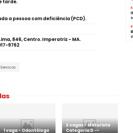
e tarde
.
8
I
c
da a pessoa com deficiência (PCD).
8
B
c
ma, 846, Centro. Imperatriz - MA.
017-9762
-Servicos
das
2 vagas - Motorista
1 vaga - Odontólogo
Categoria D -­