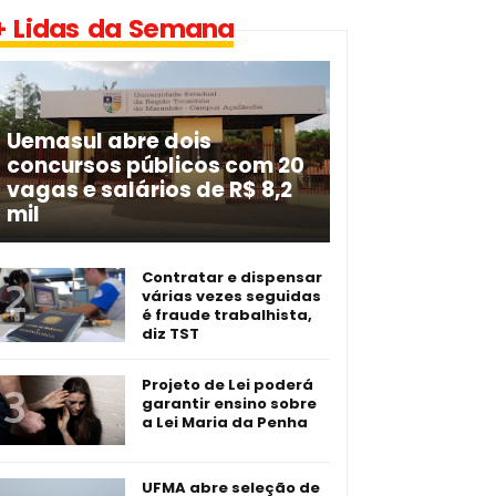
+ Lidas da Semana
Uemasul abre dois
concursos públicos com 20
vagas e salários de R$ 8,2
mil
Contratar e dispensar
várias vezes seguidas
é fraude trabalhista,
diz TST
Projeto de Lei poderá
garantir ensino sobre
a Lei Maria da Penha
UFMA abre seleção de