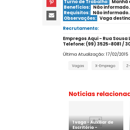
Turno de Trabalho:
Manhã 
Benefícios:
Não informado.
Requisitos:
Não informado
.
Observações:
Vaga destina
Recrutamento:
Empregos Aqui - Rua Sousa Li
Telefone: (99) 3525-8081 / 3
Última Atualização: 17/02/2015
Vagas
X-Emprego
Z
Notícias relaciona
1 vaga - Auxiliar de
Escritório -